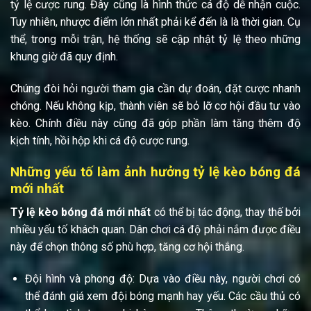
tỷ lệ cược rung. Đây cũng là hình thức cá độ dễ nhận cuộc.
Tuy nhiên, nhược điểm lớn nhất phải kể đến là là thời gian. Cụ
thể, trong mỗi trận, hệ thống sẽ cập nhật tỷ lệ theo những
khung giờ đã quy định.
Chúng đòi hỏi người tham gia cần dự đoán, đặt cược nhanh
chóng. Nếu không kịp, thành viên sẽ bỏ lỡ cơ hội đầu tư vào
kèo. Chính điều này cũng đã góp phần làm tăng thêm độ
kịch tính, hồi hộp khi cá độ cược rung.
Những yếu tố làm ảnh hưởng tỷ lệ kèo bóng đá
mới nhất
Tỷ lệ kèo bóng đá mới nhất
có thể bị tác động, thay thế bởi
nhiều yếu tố khách quan. Dân chơi cá độ phải nắm được điều
này để chọn thông số phù hợp, tăng cơ hội thắng.
Đội hình và phong độ: Dựa vào điều này, người chơi có
thể đánh giá xem đội bóng mạnh hay yếu. Các cầu thủ có