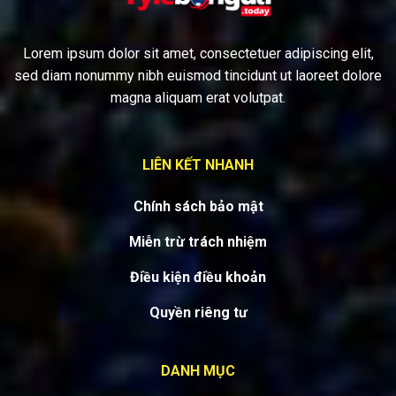
Lorem ipsum dolor sit amet, consectetuer adipiscing elit,
sed diam nonummy nibh euismod tincidunt ut laoreet dolore
magna aliquam erat volutpat.
LIÊN KẾT NHANH
Chính sách bảo mật
Miễn trừ trách nhiệm
Điều kiện điều khoản
Quyền riêng tư
DANH MỤC