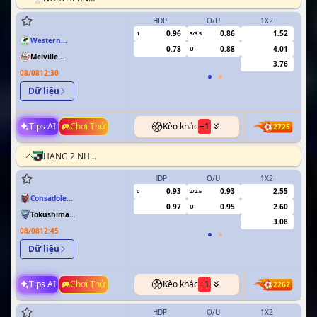
NEW
ZEALAND
HDP
O/U
1X2
H
LEAGUE
0.96
0.86
1.52
1
3/3.5
0/0.5
Western
0.78
0.88
4.01
U
Springs AFC
Melville
3.76
United
08/08
12:30
Dữ liệu
Kèo khác
+
1
Tips AI
Chơi Thử
2725
HẠNG 2 NHẬT
BẢN
HDP
O/U
1X2
H
0.93
0.93
2.55
0
2/2.5
0
Consadole
0.97
0.95
2.60
U
Sapporo
Tokushima
3.08
Vortis
08/08
12:45
Dữ liệu
Kèo khác
+
1
Tips AI
Chơi Thử
2262
HDP
O/U
1X2
H