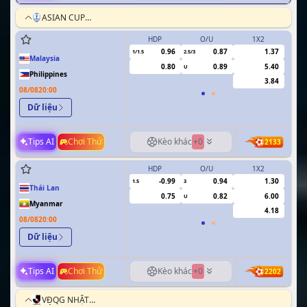
ASIAN CUP
2026
HDP
O/U
1X2
H
0.96
0.87
1.37
1/1.5
2.5/3
Malaysia
0.80
0.89
5.40
U
Philippines
3.84
08/08
20:00
Dữ liệu
Kèo khác
+
0
Tips AI
Chơi Thử
2133
HDP
O/U
1X2
H
-0.99
0.94
1.30
1.5
3
0.5/1
Thái Lan
0.75
0.82
6.00
U
Myanmar
4.18
08/08
20:00
Dữ liệu
Kèo khác
+
0
Tips AI
Chơi Thử
2202
VĐQG NHẬT