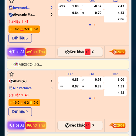
FEDERAL
FT
HDP
O/U
1X2
CHAMPIONSHIPS
1.00
-0.87
2.43
0/0.5
1
Juventud
0
Antoniana
0.84
0.70
4.43
U
Alvarado Mar
0
del Plata
2.06
Hiệp 1
|
45
'
0
-
0
2
-
3
0
-
0
Dữ liệu
Kèo khác
+
1
Tips AI
Chơi Thử
2492
MEXICO LIGA
MX NỮ
FT
HDP
O/U
1X2
0.83
0.91
6.00
3
Atlas (W)
1
0.97
0.89
1.31
1.5
U
0.5/1
Nữ Pachuca
0
4.48
Hiệp 1
|
45
'
0
-
0
0
-
2
0
-
0
Dữ liệu
Kèo khác
+
1
Tips AI
Chơi Thử
2609