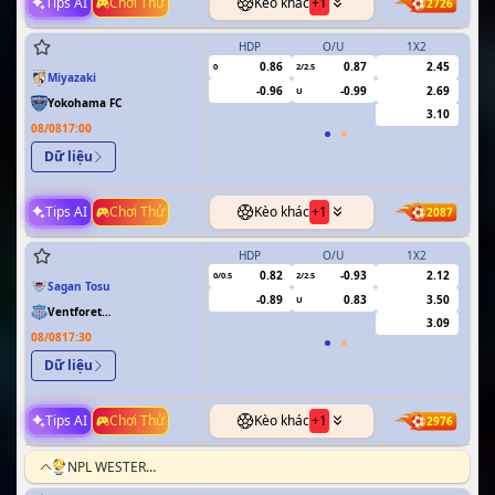
Kèo khác
+
1
Tips AI
Chơi Thử
2726
HDP
O/U
1X2
H
0.86
0.87
2.45
0
2/2.5
0
Miyazaki
-0.96
-0.99
2.69
U
Yokohama FC
3.10
08/08
17:00
Dữ liệu
Kèo khác
+
1
Tips AI
Chơi Thử
2087
HDP
O/U
1X2
H
0.82
-0.93
2.12
0/0.5
2/2.5
Sagan Tosu
-0.89
0.83
3.50
U
Ventforet
3.09
Kofu
08/08
17:30
Dữ liệu
Kèo khác
+
1
Tips AI
Chơi Thử
2976
NPL WESTERN
AUSTRALIA