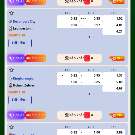
Kèo khác
+
1
Tips AI
Chơi Thử
2795
HDP
O/U
1X2
H
0.92
0.83
1.52
1
3.5/4
0/0.5
Devonport City
0.90
0.97
4.01
U
Launceston
4.21
City
08/08
11:30
Dữ liệu
Kèo khác
+
1
Tips AI
Chơi Thử
2030
HDP
O/U
1X2
H
0.82
0.95
1.37
1/1.5
4
0.5
Kingborough
1.00
0.85
5.00
U
Lions
Hobart Zebras
4.68
08/08
11:30
Dữ liệu
Kèo khác
+
1
Tips AI
Chơi Thử
2969
HDP
O/U
1X2
H
-0.92
1.00
3.89
4