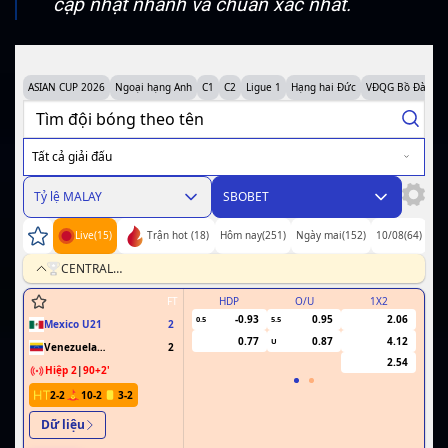
cập nhật nhanh và chuẩn xác nhất.
ASIAN CUP 2026
Ngoại hạng Anh
C1
C2
Ligue 1
Hạng hai Đức
VĐQG Bồ Đào N
Tất cả giải đấu
Tỷ lệ MALAY
SBOBET
Live
(
15
)
Trận hot
(
18
)
Hôm nay
(
251
)
Ngày mai
(
152
)
10/08
(
64
)
11
CENTRAL
AMERICAN &
CARIBBEAN
FT
HDP
O/U
1X2
H
GAMES
-0.93
0.95
2.06
0.5
5.5
Mexico U21
2
0.77
0.87
4.12
U
Venezuela
2
U21
2.54
Hiệp 2
|
90+2
'
2
-
2
10
-
2
3
-
2
Dữ liệu