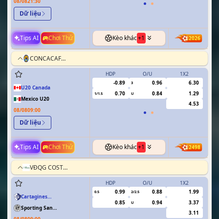
08/08
21:30
Dữ liệu
Kèo khác
+
1
Tips AI
Chơi Thử
2026
CONCACAF
CHAMPIONSHIP
U20
HDP
O/U
1X2
H
-0.89
0.96
6.30
3
U20 Canada
0.70
0.84
1.29
1/1.5
U
0.5
Mexico U20
4.53
08/08
09:00
Dữ liệu
Kèo khác
+
1
Tips AI
Chơi Thử
2498
VĐQG COSTA
RICA
HDP
O/U
1X2
H
0.99
0.88
1.99
0.5
2/2.5
0/0.5
Cartagines
0.85
0.94
3.37
U
Deportiva SA
Sporting San
3.11
Jose
08/08
09:00