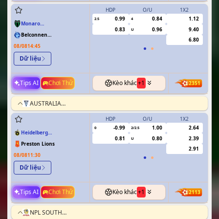
HDP
O/U
1X2
H
0.99
0.84
1.12
2.5
4
Monaro
0.83
0.96
9.40
U
Panthers
Belconnen
6.80
United
08/08
14:45
Dữ liệu
Kèo khác
+
1
Tips AI
Chơi Thử
2351
AUSTRALIA
VICTORIAN
CUP
HDP
O/U
1X2
H
-0.99
1.00
2.64
0
2/2.5
0
Heidelberg
0.81
0.80
2.39
U
United
Preston Lions
2.91
08/08
11:30
Dữ liệu
Kèo khác
+
1
Tips AI
Chơi Thử
2113
NPL SOUTH