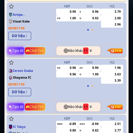
BẢN
HDP
O/U
1X2
H
0.90
0.96
3.79
2
Avispa
1.00
0.92
2.00
0.5
U
0/0.5
Fukuoka
Vissel Kobe
2.96
08/08
17:00
Dữ liệu
Kèo khác
+
1
Tips AI
Chơi Thử
2536
HDP
O/U
1X2
H
0.96
0.90
1.96
0.5
2.5
Cerezo Osaka
0.96
1.00
3.63
U
Okayama FC
3.39
08/08
17:00
Dữ liệu
Kèo khác
+
1
Tips AI
Chơi Thử
2587
HDP
O/U
1X2
H
-0.89
-0.94
2.51
0/0.5
2/2.5
0
FC Tokyo
0.80
0.82
2.77
U