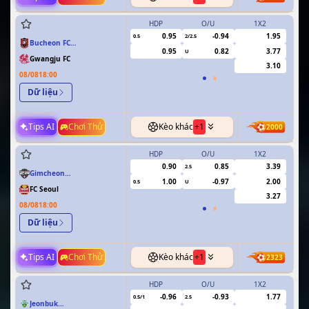
HDP
O/U
1X2
H
0.95
-0.94
1.95
0.5
2/2.5
Bucheon FC
0.95
0.82
3.77
U
1995
Gwangju FC
3.10
08/08
18:00
Dữ liệu
Kèo khác
+
1
Tips AI
Chơi Thử
2000
HDP
O/U
1X2
H
0.90
0.85
3.39
2.5
Gimcheon
1.00
-0.97
2.00
0.5
U
0/0.5
Sangmu
FC Seoul
3.27
08/08
18:00
Dữ liệu
Kèo khác
+
1
Tips AI
Chơi Thử
2323
HDP
O/U
1X2
H
-0.96
-0.93
1.77
0.5/1
2.5
0/0.5
Jeonbuk