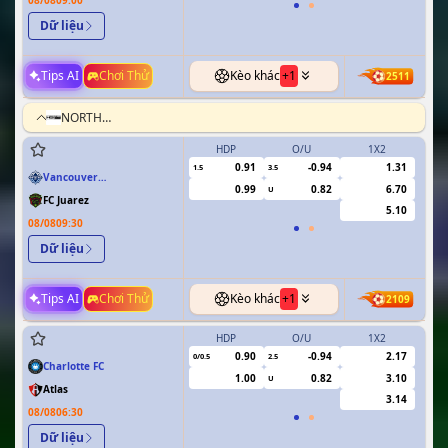
Dữ liệu
Kèo khác
+
1
Tips AI
Chơi Thử
2511
NORTH
CENTRAL
AMERICA
HDP
O/U
1X2
H
LEAGUES CUP
0.91
-0.94
1.31
1.5
3.5
0.5/1
Vancouver
0.99
0.82
6.70
U
Whitecaps FC
FC Juarez
5.10
08/08
09:30
Dữ liệu
Kèo khác
+
1
Tips AI
Chơi Thử
2109
HDP
O/U
1X2
H
0.90
-0.94
2.17
0/0.5
2.5
0/0.5
Charlotte FC
1.00
0.82
3.10
U
Atlas
3.14
08/08
06:30
Dữ liệu