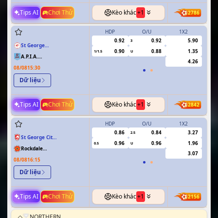
Kèo khác
+
1
Tips AI
Chơi Thử
2786
HDP
O/U
1X2
H
0.92
0.92
5.90
3
St George
0.90
0.88
1.35
1/1.5
U
Saints
A.P.I.A.
4.26
Leichhardt
08/08
15:30
Tigers
Dữ liệu
Kèo khác
+
1
Tips AI
Chơi Thử
2842
HDP
O/U
1X2
H
0.86
0.84
3.27
2.5
St George City
0.96
0.96
1.96
0.5
U
0/0.5
FA
Rockdale
3.07
Ilinden
08/08
16:15
Dữ liệu
Kèo khác
+
1
Tips AI
Chơi Thử
2156
NORTHERN